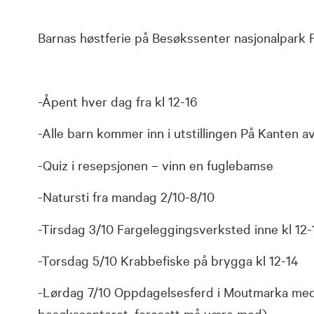
Barnas høstferie på Besøkssenter nasjonalpark 
-Åpent hver dag fra kl 12-16
-Alle barn kommer inn i utstillingen På Kanten a
-Quiz i resepsjonen – vinn en fuglebamse
-Natursti fra mandag 2/10-8/10
-Tirsdag 3/10 Fargeleggingsverksted inne kl 12-
-Torsdag 5/10 Krabbefiske på brygga kl 12-14
-Lørdag 7/10 Oppdagelsesferd i Moutmarka med 
besøkssenteret, foresatt må være med)