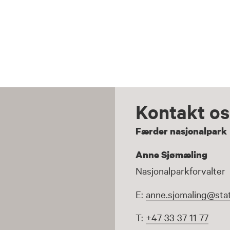
Kontakt os
Færder nasjonalpark
Anne Sjømæling
Nasjonalparkforvalter
E:
anne.sjomaling@stat
T:
+47 33 37 11 77