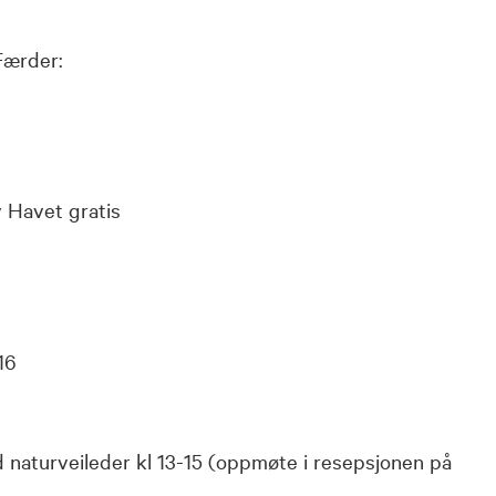
Færder:
v Havet gratis
16
naturveileder kl 13-15 (oppmøte i resepsjonen på