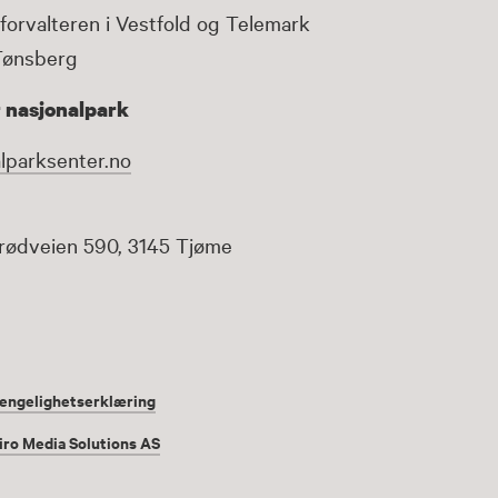
forvalteren i Vestfold og Telemark
Tønsberg
 nasjonalpark
lparksenter.no
rødveien 590, 3145 Tjøme
jengelighetserklæring
iro Media Solutions AS