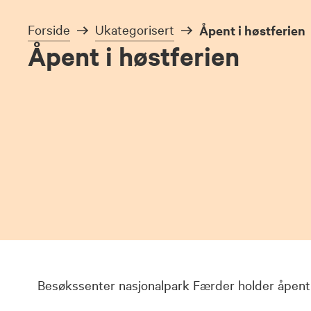
Forside
Ukategorisert
Åpent i høstferien
Åpent i høstferien
Besøkssenter nasjonalpark Færder holder åpent 