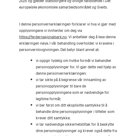
2025 og gjelder statsborgere og lovlige fastboende i Det
europeiske økonomiske samarbeidsområdet og Sveits.
I denne personvernerklæringen forklarer vi hva vi gjør med
opplysningene vi innhenter om deg via
https://ferdernasjonalpark.no
. Vi anbefaler deg å lese denne
erklæringen nøye. I vår behandling overholder vi kravene i
personvernlovgivningen. Det betyr blant annet at:
vi oppgir tydelig om hvilke formål vi behandler
personopplysninger for. Vi gjør dette ved hjelp av
denne personvernerklæringen;
vi tar sikte på å begrense vår innsamling av
personopplysninger til bare de
personopplysningene som er nødvendige for
legitime formål;
vi ber først om ditt eksplisitte samtykke til å
behandle dine personopplysninger i tilfeller som
krever ditt samtykke;
vi tar nødvendige sikkerhetstiltak for å beskytte
dine personopplysninger og krever også dette fra