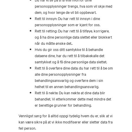
personopplysninger trengs, hva som vil skje med
dem, og hvor lenge de vil bli oppbevart.
Rett til innsyn: Du har rett til innsyn i dine
personopplysninger som er kjent for oss.
Rett til retting: Du har rett til å tilføye, korrigere,
og å ha dine personlige data slettet eller blokkert
når du måtte ønske det..
Hvis du gir oss ditt samtykke til å behandle
dataene dine, har du rett til å tilbakekalle det
samtykket og å få dine personlige data slettet.
Rett til å overføre dine data: du har rett til å be om
alle dine personopplysninger fra
behandlingsansvarlig og overføre dem i sin
helhet til en annen behandlingsansvarlig.
Rett til å nekte: Du kan nekte at dine data blir
behandlet. Vi etterkommer dette med mindre det
er berettige grunner for behandling.
Vennligst sørg for å alltid oppgi tydelig hvem du er, slik at vi
kan være sikre på at vi ikke modifiserer eller sletter data fra
feil person.