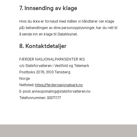
7. Innsending av klage
Hvis du ikke er fornøyd med måten vi håndterer (en klage
på) behandlingen av dine personopplysninger, har du rett til
å sende inn en klage til Datatilsynet.
8. Kontaktdetaljer
FÆRDER NASJONALPARKSENTER IKS
c/o Statsforvalteren i Vestfold og Telemark
Postboks 2076, 3103 Tønsberg
Norge
Nettsted:
https://ferdernasjonalpark.no
E-post:
anne.sjomaling@
statsforvalteren.no
Telefonnummer: 33371177