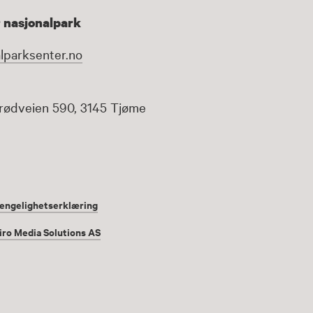
 nasjonalpark
lparksenter.no
rødveien 590, 3145 Tjøme
jengelighetserklæring
iro Media Solutions AS