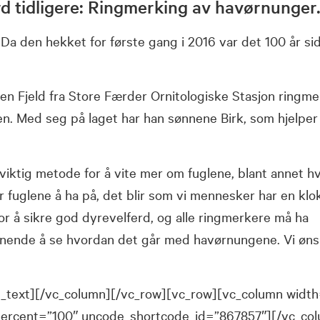
ord tidligere: Ringmerking av havørnunger
 Da den hekket for første gang i 2016 var det 100 år si
en Fjeld fra Store Færder Ornitologiske Stasjon ringme
en. Med seg på laget har han sønnene Birk, som hjelper
ktig metode for å vite mer om fuglene, blant annet h
or fuglene å ha på, det blir som vi mennesker har en kl
or å sikre god dyrevelferd, og alle ringmerkere må ha
pennende å se hvordan det går med havørnungene. Vi øn
n_text][/vc_column][/vc_row][vc_row][vc_column width
percent=”100″ uncode_shortcode_id=”867857″][/vc_co