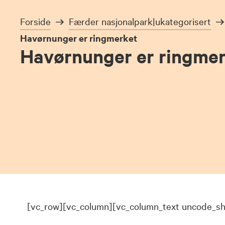
Forside
Færder nasjonalpark|ukategorisert
Havørnunger er ringmerket
Havørnunger er ringme
[vc_row][vc_column][vc_column_text uncode_s