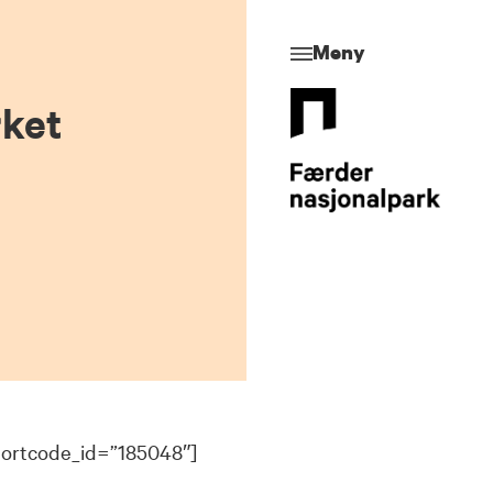
Meny
rket
hortcode_id=”185048″]