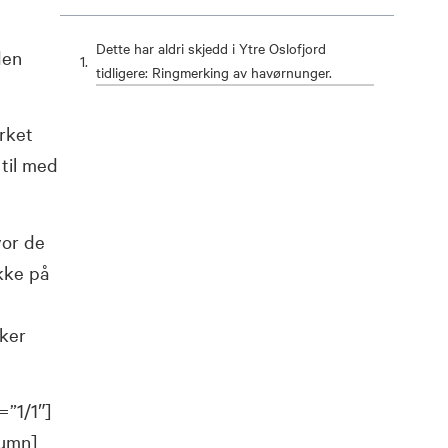
.
Dette har aldri skjedd i Ytre Oslofjord
den
tidligere: Ringmerking av havørnunger.
rket
 til med
vor de
okke på
sker
=”1/1″]
lumn]