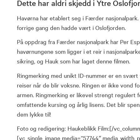
Dette har aldri skjedd i Ytre Oslofj
Havørna har etablert seg i Færder nasjonalpark.
forrige gang den hadde vært i Oslofjorden.
På oppdrag fra Færder nasjonalpark har Per Esp
havørnungene som ligger i et reir i nasjonalpark
sikring, og Hauk som har laget denne filmen.
Ringmerking med unikt ID-nummer er en svært vi
reiser når de blir voksne. Ringen er ikke vond f
armen. Ringmerking er likevel strengt regulert f
omfattende kursing og årlig lisens. Det blir s
dem lykke til!
Foto og redigering: Haukeblikk Film:[/vc_colum
[vc_single_image media=”57744″ media_width_