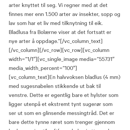
arter knyttet til seg. Vi regner med at det
finnes mer enn 1.500 arter av insekter, sopp og
lav som har et liv med tilknytning til eik.
Bladlusa fra Bolærne viser at det fortsatt er
nye arter å oppdage.”[/vc_column_text]
[/vc_column][/vc_row][vc_row][vc_column
width=”1/1″][vc_single_image media=”55731″
media_width_percent=”100″]
[vc_column_text]En halvvoksen bladlus (4 mm)
med sugesnabelen stikkende ut bak til
venstre. Dette er egentlig bare et hylster som
ligger utenpå et ekstremt tynt sugerør som
ser ut som en glinsende messingtråd. Det er
bare dette tynne røret som trenger gjennom