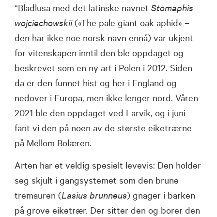
“Bladlusa med det latinske navnet
Stomaphis
wojciechowskii
(«The pale giant oak aphid» –
den har ikke noe norsk navn ennå) var ukjent
for vitenskapen inntil den ble oppdaget og
beskrevet som en ny art i Polen i 2012. Siden
da er den funnet hist og her i England og
nedover i Europa, men ikke lenger nord. Våren
2021 ble den oppdaget ved Larvik, og i juni
fant vi den på noen av de største eiketrærne
på Mellom Bolæren.
Arten har et veldig spesielt levevis: Den holder
seg skjult i gangsystemet som den brune
tremauren (
Lasius brunneus
) gnager i barken
på grove eiketrær. Der sitter den og borer den