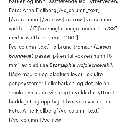
barken og inn til saftførende lag i ytterveden.
Foto: Arne Fjellberg[/vc_column_text]
[/vc_column][/vc_row][vc_row][vc_column
width=”1/1″][vc_single_image media=”55733″
media_width_percent=”100″]
[vc_column_text]To brune tremaur (
Lasius
brunneus
) passer på en fullvoksen hunn (6
mm) av bladlusa
Stomaphis wojciechowskii
.
Både mauren og bladlusa lever i skjulte
gangsystemer i eikebarken, og det ble en
smule panikk da vi skrapte vekk det ytterste
barklaget og oppdaget hva som var under.
Foto: Arne Fjellberg[/vc_column_text]
[/vc_column][/vc_row]