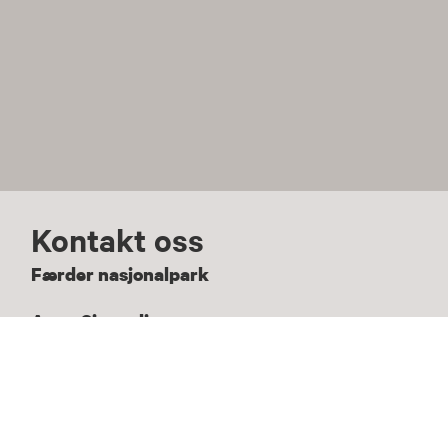
Kontakt oss
Færder nasjonalpark
Anne Sjømæling
Nasjonalparkforvalter
E:
anne.sjomaling@statsforvalteren.no
T:
+47 33 37 11 77