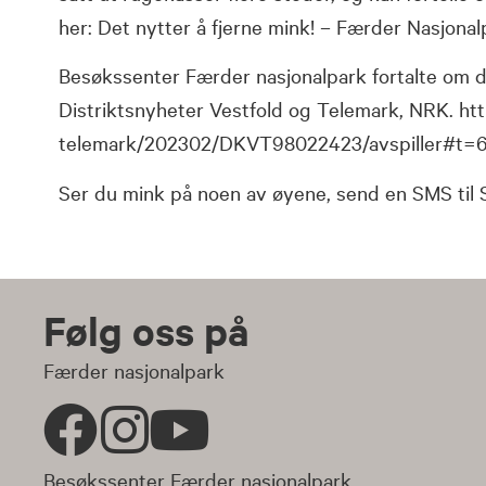
her:
Det nytter å fjerne mink! – Færder Nasjonal
Besøkssenter Færder nasjonalpark fortalte om de
Distriktsnyheter Vestfold og Telemark, NRK.
htt
telemark/202302/DKVT98022423/avspiller#t=
Ser du mink på noen av øyene, send en SMS til 
Følg oss på
Færder nasjonalpark
Besøkssenter Færder nasjonalpark