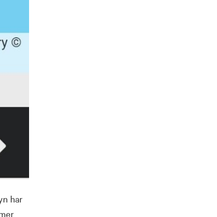
yn har
 mer