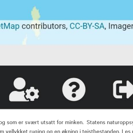
 og som er svært utsatt for minken. Statens naturopps
 om vellykket ruging og en økning i teistbestanden. Les