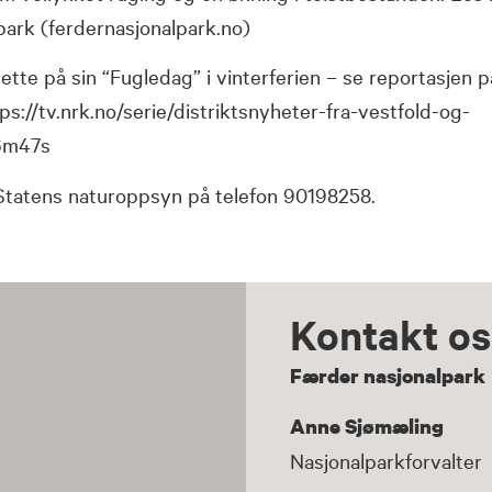
park (ferdernasjonalpark.no)
tte på sin “Fugledag” i vinterferien – se reportasjen p
ps://tv.nrk.no/serie/distriktsnyheter-fra-vestfold-og-
6m47s
Statens naturoppsyn på telefon 90198258.
Kontakt os
Færder nasjonalpark
Anne Sjømæling
Nasjonalparkforvalter