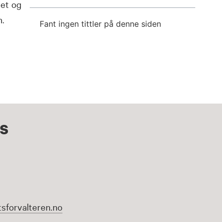
tet og
n.
Fant ingen tittler på denne siden
s
sforvalteren.no