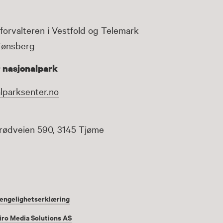
forvalteren i Vestfold og Telemark
Tønsberg
 nasjonalpark
lparksenter.no
rødveien 590, 3145 Tjøme
jengelighetserklæring
iro Media Solutions AS